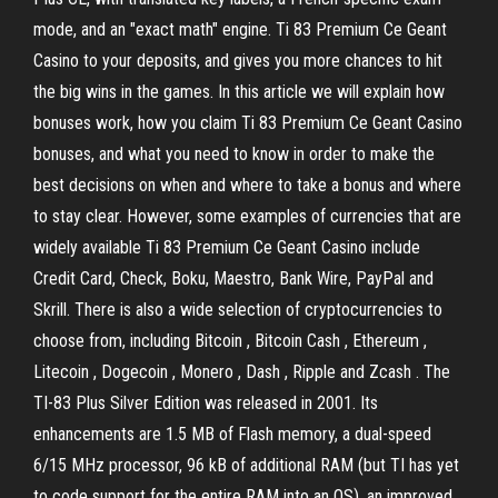
mode, and an "exact math" engine. Ti 83 Premium Ce Geant
Casino to your deposits, and gives you more chances to hit
the big wins in the games. In this article we will explain how
bonuses work, how you claim Ti 83 Premium Ce Geant Casino
bonuses, and what you need to know in order to make the
best decisions on when and where to take a bonus and where
to stay clear. However, some examples of currencies that are
widely available Ti 83 Premium Ce Geant Casino include
Credit Card, Check, Boku, Maestro, Bank Wire, PayPal and
Skrill. There is also a wide selection of cryptocurrencies to
choose from, including Bitcoin , Bitcoin Cash , Ethereum ,
Litecoin , Dogecoin , Monero , Dash , Ripple and Zcash . The
TI-83 Plus Silver Edition was released in 2001. Its
enhancements are 1.5 MB of Flash memory, a dual-speed
6/15 MHz processor, 96 kB of additional RAM (but TI has yet
to code support for the entire RAM into an OS), an improved