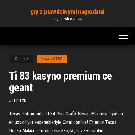
Skip
gry z prawdziwymi nagrodami
to
bingondwh.web.app
the
content
Category
Haschke71309
Ti 83 kasyno premium ce
geant
By
EDITOR
Texas Instruments TI-84 Plus Grafik Hesap Makinesi Fiyatları
en ucuz fiyat seçenekleriyle Cimri.com'da! En ucuz Texas
Hesap Makinesi modellerini karşılaştır ve yorumları