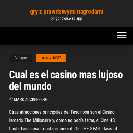
Skip
gry z prawdziwymi nagrodami
to
bingondwh.web.app
the
content
Category
Lackage46377
Cual es el casino mas lujoso
del mundo
By
MARK ZUCKERBERG
Otras atracciones principales del Fascinosa son el Casino,
llamado The Millionaire y, como no podía faltar, el Cine 4D.
Costa Fascinosa - costacrociere.it. OF THE SEAS. Oasis of