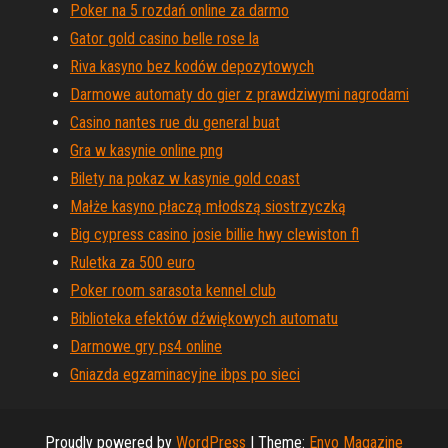
Poker na 5 rozdań online za darmo
Gator gold casino belle rose la
Riva kasyno bez kodów depozytowych
Darmowe automaty do gier z prawdziwymi nagrodami
Casino nantes rue du general buat
Gra w kasynie online png
Bilety na pokaz w kasynie gold coast
Małże kasyno płaczą młodszą siostrzyczką
Big cypress casino josie billie hwy clewiston fl
Ruletka za 500 euro
Poker room sarasota kennel club
Biblioteka efektów dźwiękowych automatu
Darmowe gry ps4 online
Gniazda egzaminacyjne ibps po sieci
Proudly powered by
WordPress
|
Theme:
Envo Magazine