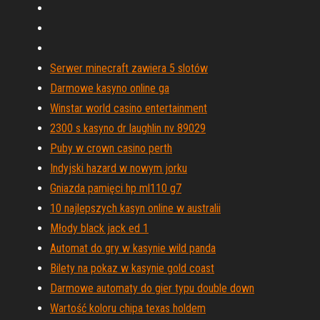
Serwer minecraft zawiera 5 slotów
Darmowe kasyno online ga
Winstar world casino entertainment
2300 s kasyno dr laughlin nv 89029
Puby w crown casino perth
Indyjski hazard w nowym jorku
Gniazda pamięci hp ml110 g7
10 najlepszych kasyn online w australii
Młody black jack ed 1
Automat do gry w kasynie wild panda
Bilety na pokaz w kasynie gold coast
Darmowe automaty do gier typu double down
Wartość koloru chipa texas holdem