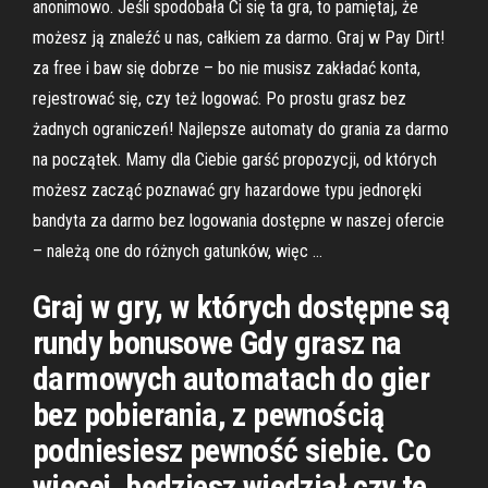
anonimowo. Jeśli spodobała Ci się ta gra, to pamiętaj, że
możesz ją znaleźć u nas, całkiem za darmo. Graj w Pay Dirt!
za free i baw się dobrze – bo nie musisz zakładać konta,
rejestrować się, czy też logować. Po prostu grasz bez
żadnych ograniczeń! Najlepsze automaty do grania za darmo
na początek. Mamy dla Ciebie garść propozycji, od których
możesz zacząć poznawać gry hazardowe typu jednoręki
bandyta za darmo bez logowania dostępne w naszej ofercie
– należą one do różnych gatunków, więc …
Graj w gry, w których dostępne są
rundy bonusowe Gdy grasz na
darmowych automatach do gier
bez pobierania, z pewnością
podniesiesz pewność siebie. Co
więcej, będziesz wiedział czy te