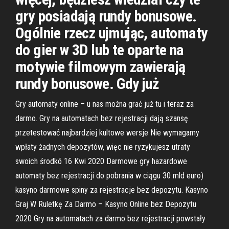
gry posiadają rundy bonusowe.
Ogólnie rzecz ujmując, automaty
do gier w 3D lub te oparte na
motywie filmowym zawierają
rundy bonusowe. Gdy już
Gry automaty online – u nas można grać już tu i teraz za
darmo. Gry na automatach bez rejestracji dają szansę
przetestować najbardziej kultowe wersje Nie wymagamy
wpłaty żadnych depozytów, więc nie ryzykujesz utraty
swoich środkó 16 Kwi 2020 Darmowe gry hazardowe
automaty bez rejestracji do pobrania w ciągu 30 mld euro)
kasyno darmowe spiny za rejestracje bez depozytu. Kasyno
Graj W Ruletkę Za Darmo – Kasyno Online bez Depozytu
2020 Gry na automatach za darmo bez rejestracji powstały