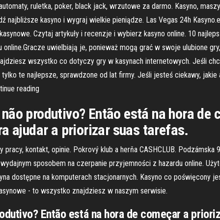
utomaty, ruletka, poker, black jack, wrzutowe za darmo. Kasyno, maszyn
ź najbliższe kasyno i wygraj wielkie pieniądze. Las Vegas 24h Kasyno.
kasynowe. Czytaj artykuły i recenzje i wybierz kasyno online. 10 najl
du online.Gracze uwielbiają je, ponieważ mogą grać w swoje ulubione gr
 znajdziesz wszystko co dotyczy gry w kasynach internetowych. Jeśli c
 tylko te najlepsze, sprawdzone od lat firmy. Jeśli jesteś ciekawy, jakie
tinue reading
não produtivo? Então está na hora de c
a ajudar a priorizar suas tarefas.
 pracy, kontakt, opinie. Pokrový klub a herňa CASHCLUB. Podzámska 91
ej wydajnym sposobem na czerpanie przyjemności z hazardu online. Uży
syna dostępne na komputerach stacjonarnych. Kasyno co poświęcony jes
 kasynowe - to wszystko znajdziesz w naszym serwisie.
dutivo? Então está na hora de começar a prioriz