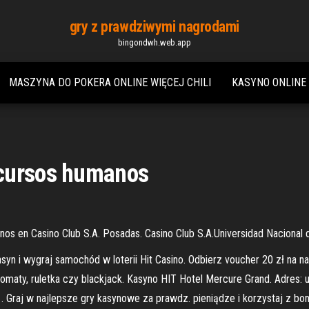
gry z prawdziwymi nagrodami
bingondwh.web.app
MASZYNA DO POKERA ONLINE WIĘCEJ CHILI
KASYNO ONLINE
ecursos humanos
nos en Casino Club S.A. Posadas. Casino Club S.A.Universidad Nacional
yn i wygraj samochód w loterii Hit Casino. Odbierz voucher 20 zł na 
utomaty, ruletka czy blackjack. Kasyno HIT Hotel Mercure Grand. Adres:
1. Graj w najlepsze gry kasynowe za prawdz. pieniądze i korzystaj z b