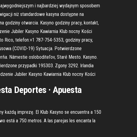
u najwygodniejszym i najbardziej wydajnym sposobem
wigacji niż standardowe kasyna dostępne na
a godziny otwarcia. Kasyno godziny pracy, kontakt,
enie Jubiler Kasyno Kawiarnia Klub nocny Kości
 Rico, telefon:+1 787-754-5353, godziny pracy,
irusowa (COVID-19) Sytuacja. Potwierdzone
ňa. Námestie osloboditeľov, Staré Mesto. Kasyno.
wierdzone przypadki 195303. Zgony 3292. Irlandia
zenie Jubiler Kasyno Kawiarnia Klub nocny Kości
sta Deportes · Apuesta
emy każdą imprezę. El Klub Kasyno se encuentra a 150
o está a 750 metros. A las parejas les encanta la