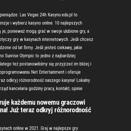
 pieniądze. Las Vegas 24h Kasyno.edu.pl to
nzje i wybierz kasyno online. 10 najlepszych
ą je, ponieważ mogą grać w swoje ulubione gry, a
dotyczy gry w kasynach internetowych. Jeśli chcesz
one od lat firmy. Jeśli jesteś ciekawy, jakie
no Sunrise Olympic to jedno z najbardziej
tego też postanowiliśmy się przyjrzeć im bliżej i
m oprogramowaniu Net Entertainment i oferuje
az odkryj różnorodność naszego kasyna! Lokalny
ząd kancelaria godziny pracy, kontakt, opinie
eruje każdemu nowemu graczowi
a! Już teraz odkryj różnorodność
asynach online w 2021. Graj w najlepsze gry