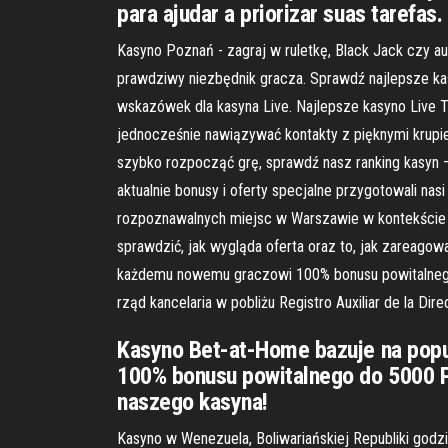
para ajudar a priorizar suas tarefas.
Kasyno Poznań - zagraj w ruletkę, Black Jack czy au
prawdziwy niezbędnik gracza. Sprawdź najlepsze kasy
wskazówek dla kasyna Live. Najlepsze kasyno Live Ti
jednocześnie nawiązywać kontakty z pięknymi krupie
szybko rozpocząć grę, sprawdź nasz ranking kasyn – n
aktualnie bonusy i oferty specjalne przygotowali na
rozpoznawalnych miejsc w Warszawie w kontekście roz
sprawdzić, jak wygląda oferta oraz to, jak zareagow
każdemu nowemu graczowi 100% bonusu powitalnego 
rząd kancelaria w pobliżu Registro Auxiliar de la Di
Kasyno Bet-at-Home bazuje na pop
100% bonusu powitalnego do 5000 PL
naszego kasyna!
Kasyno w Wenezuela, Boliwariańskiej Republiki godzin