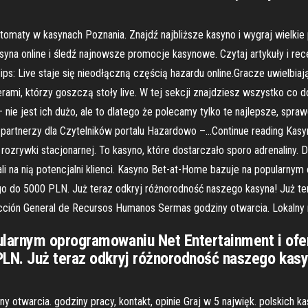
tomaty w kasynach Poznania. Znajdź najbliższe kasyno i wygraj wielkie
na online i śledź najnowsze promocje kasynowe. Czytaj artykuły i rece
ps: Live staje się nieodłączną częścią hazardu online.Gracze uwielbiaj
rami, którzy goszczą stoły live. W tej sekcji znajdziesz wszystko co 
ie jest ich dużo, ale to dlatego że polecamy tylko te najlepsze, sprawdz
si partnerzy dla Czytelników portalu Hazardowo –…Continue reading Kasy
rywki stacjonarnej. To kasyno, które dostarczało sporo adrenaliny. Dla
ali na nią potencjalni klienci. Kasyno Bet-at-Home bazuje na popularny
do 5000 PLN. Już teraz odkryj różnorodność naszego kasyna! Już ter
rección General de Recursos Humanos Sermas godziny otwarcia. Lokalny r
ularnym oprogramowaniu Net Entertainment i of
N. Już teraz odkryj różnorodność naszego kasyn
y otwarcia. godziny pracy, kontakt, opinie Graj w 5 najwięk. polskich k