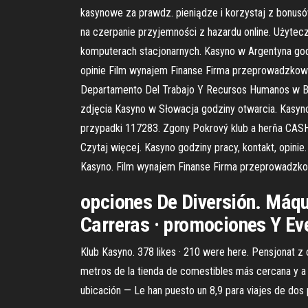
kasynowe za prawdz. pieniądze i korzystaj z bonusó
na czerpanie przyjemności z hazardu online. Użytec
komputerach stacjonarnych. Kasyno w Argentyna godzi
opinie Film wynajem Finanse Firma przeprowadzkowa
Departamento Del Trabajo Y Recursos Humanos w Bay
zdjęcia Kasyno w Słowacja godziny otwarcia. Kasyn
przypadki 117283. Zgony Pokrový klub a herňa CASH
Czytaj więcej. Kasyno godziny pracy, kontakt, opini
Kasyno. Film wynajem Finanse Firma przeprowadzkow
opciones De Diversión. Máqu
Carreras · promociones Y Eve
Klub Kasyno. 378 likes · 210 were here. Pensjonat z
metros de la tienda de comestibles más cercana y a 
ubicación — Le han puesto un 8,9 para viajes de dos