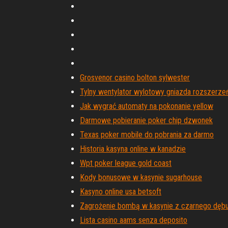
Grosvenor casino bolton sylwester
Tylny wentylator wylotowy gniazda rozszerzeń
Jak wygrać automaty na pokonanie yellow
Darmowe pobieranie poker chip dzwonek
Texas poker mobile do pobrania za darmo
Historia kasyna online w kanadzie
Wpt poker league gold coast
Kody bonusowe w kasynie sugarhouse
Kasyno online usa betsoft
Zagrożenie bombą w kasynie z czarnego dęb
Lista casino aams senza deposito