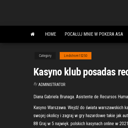
Skip
to
the
content
HOME
POCAŁUJ MNIE W POKERA ASA
Category
Lindstrom15250
Kasyno klub posadas r
By
ADMINISTRATOR
Diana Gabriela Brunaga. Asistente de Recursos Huma
Kasyno Warszawa. Wejdź do świata warszawskich kas
swojej okolicy i zagraj w gry hazardowe takie jak a
88 Graj w 5 najwięk. polskich kasynach online w 202