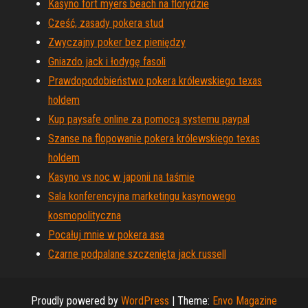
Kasyno fort myers beach na florydzie
Cześć, zasady pokera stud
Zwyczajny poker bez pieniędzy
Gniazdo jack i łodygę fasoli
Prawdopodobieństwo pokera królewskiego texas
holdem
Kup paysafe online za pomocą systemu paypal
Szanse na flopowanie pokera królewskiego texas
holdem
Kasyno vs noc w japonii na taśmie
Sala konferencyjna marketingu kasynowego
kosmopolityczna
Pocałuj mnie w pokera asa
Czarne podpalane szczenięta jack russell
Proudly powered by
WordPress
|
Theme:
Envo Magazine