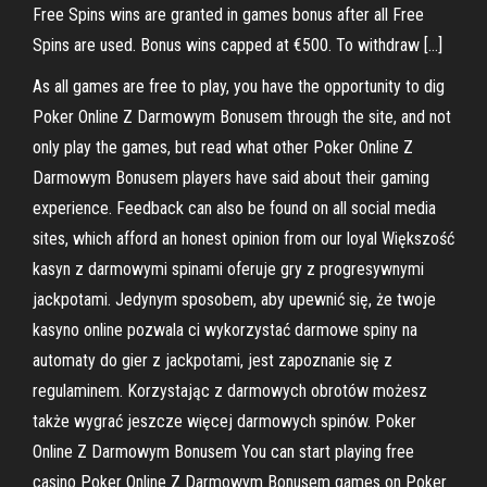
Free Spins wins are granted in games bonus after all Free
Spins are used. Bonus wins capped at €500. To withdraw […]
As all games are free to play, you have the opportunity to dig
Poker Online Z Darmowym Bonusem through the site, and not
only play the games, but read what other Poker Online Z
Darmowym Bonusem players have said about their gaming
experience. Feedback can also be found on all social media
sites, which afford an honest opinion from our loyal Większość
kasyn z darmowymi spinami oferuje gry z progresywnymi
jackpotami. Jedynym sposobem, aby upewnić się, że twoje
kasyno online pozwala ci wykorzystać darmowe spiny na
automaty do gier z jackpotami, jest zapoznanie się z
regulaminem. Korzystając z darmowych obrotów możesz
także wygrać jeszcze więcej darmowych spinów. Poker
Online Z Darmowym Bonusem You can start playing free
casino Poker Online Z Darmowym Bonusem games on Poker