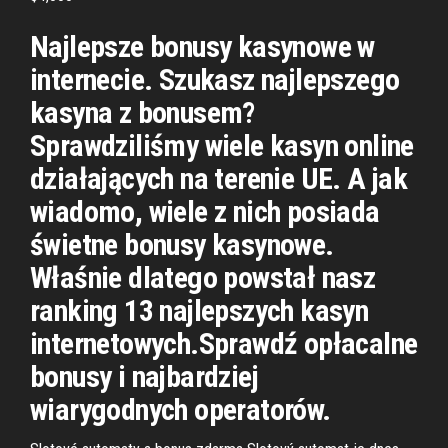
Najlepsze bonusy kasynowe w
internecie. Szukasz najlepszego
kasyna z bonusem?
Sprawdziliśmy wiele kasyn online
działających na terenie UE. A jak
wiadomo, wiele z nich posiada
świetne bonusy kasynowe.
Właśnie dlatego powstał nasz
ranking 13 najlepszych kasyn
internetowych.Sprawdź opłacalne
bonusy i najbardziej
wiarygodnych operatorów.