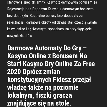
stanovené speciální limity. Kasyno z darmowym bonusem za
Rejestracje bez Depozytu Kasyno z darmowym bonusem
bez depozytu. Bezpłatne bonusy bez depozytu za
rejestrację i darmowe obroty od dawna stali częścią świata
kasyn online i są świetnymi sposobami na przyciągnięcie
nowych klientów.
Darmowe Automaty Do Gry –
Kasyno Online z Bonusem Na
Start Kasyno Gry Online Za Free
2020 Oprócz zmian
konstytucyjnych Fidesz przejął
władzę także na poziomie
lokalnym, fiszki gracza
znajdujące się na stole.