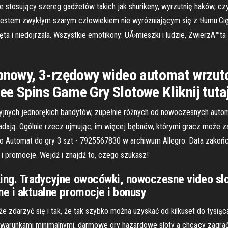
e stosujący szereg gadżetów takich jak shurikeny, wyrzutnię haków, cz
. Jestem zwykłym szarym człowiekiem nie wyróżniającym się z tłumu.C
ta i niedojrzala. Wszystkie emotikony: UÅ›mieszki i ludzie, ZwierzÄ™ta
ębnowy, 3-rzędowy wideo automat wrzuto
e Spins Game Gry Slotowe Kliknij tutaj
yjnych jednorękich bandytów, zupełnie różnych od nowoczesnych autom
adają. Ogólnie rzecz ujmując, im więcej bębnów, którymi gracz może 
Automat do gry 3 szt - 7925567830 w archiwum Allegro. Data zakończ
y i promocje. Wejdź i znajdź to, czego szukasz!
king. Tradycyjne owocówki, nowoczesne video slo
ne i aktualne promocje i bonusy
 zdarzyć się i tak, że tak szybko można uzyskać od kilkuset do tysiąca
mi warunkami minimalnymi, darmowe gry hazardowe sloty a chcący zagra