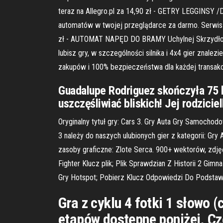
teraz na Allegro.pl za 14,90 zł - GETRY LEGGINSY 
automatów w twojej przeglądarce za darmo. Serwis In
zł - AUTOMAT NAPĘD DO BRAMY Uchylnej Skrzydłowej
lubisz gry, w szczególności silnika i 4x4 gier znalez
zakupów i 100% bezpieczeństwa dla każdej transakcj
Guadalupe Rodriguez skończyła 75 l
uszczęśliwiać bliskich! Jej rodzicie
Oryginalny tytuł gry: Cars 3. Gry Auta Gry Samochod
3 należy do naszych ulubionych gier z kategorii: Gr
zasoby graficzne: Zlote Serca. 900+ wektorów, zdj
Fighter Klucz plik; Plik Sprawdzian Z Historii 2 
Gry Hotspot; Pobierz Klucz Odpowiedzi Do Podstaw
Gra z cyklu 4 fotki 1 słowo 
etapów dostępne poniżej. C