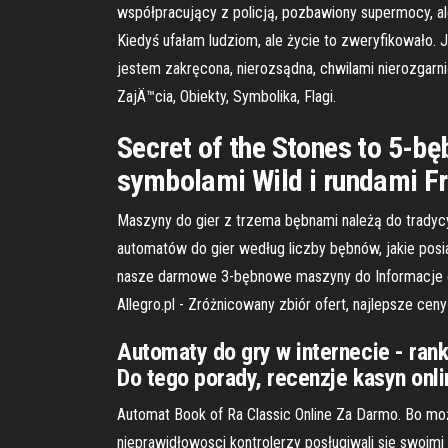
współpracujący z policją, pozbawiony supermocy, al
Kiedyś ufałam ludziom, ale życie to zweryfikowało
jestem zakręcona, nierozsądna, chwilami nierozgarnię
ZajÄ™cia, Obiekty, Symbolika, Flagi.
Secret of the Stones to 5-b
symbolami Wild i rundami Fre
Maszyny do gier z trzema bębnami należą do tradyc
automatów do gier według liczby bębnów, jakie posi
nasze darmowe 3-bębnowe maszyny do Informacje o 
Allegro.pl - Zróżnicowany zbiór ofert, najlepsze cen
Automaty do gry w internecie - ran
Do tego porady, recenzje kasyn onli
Automat Book of Ra Classic Online Za Darmo. Bo może
nieprawidłowosci kontrolerzy posługiwali sie swoi