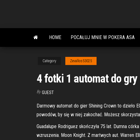
Skip
to
the
content
HOME
POCAŁUJ MNIE W POKERA ASA
Category
Zevallos53025
4 fotki 1 automat do gry
By
GUEST
Darmowy automat do gier Shining Crown to dzieło EG
powodów, by się w niej zakochać. Możesz skorzystać
Guadalupe Rodriguez skończyła 75 lat. Dumna córka pr
wzruszenia. Moon Knight. Z martwych aut. Warren El