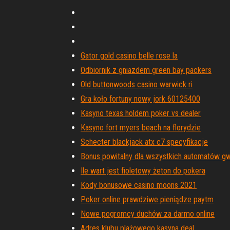
Gator gold casino belle rose la
Odbiornik z gniazdem green bay packers
Old buttonwoods casino warwick ri
Gra koło fortuny nowy jork 60125400
Kasyno texas holdem poker vs dealer
Kasyno fort myers beach na florydzie
Schecter blackjack atx c7 specyfikacje
Bonus powitalny dla wszystkich automatów 
Ile wart jest fioletowy żeton do pokera
Kody bonusowe casino moons 2021
Poker online prawdziwe pieniądze paytm
Nowe pogromcy duchów za darmo online
Adres klubu plażowego kasyna deal