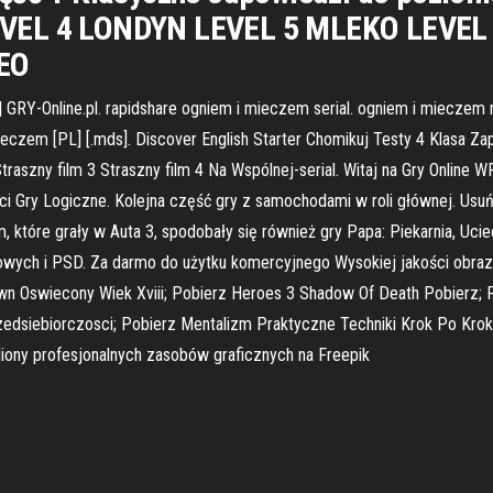
EVEL 4 LONDYN LEVEL 5 MLEKO LEVEL
REO
 GRY-Online.pl. rapidshare ogniem i mieczem serial. ogniem i mieczem 
Mieczem [PL] [.mds]. Discover English Starter Chomikuj Testy 4 Klasa
raszny film 3 Straszny film 4 Na Wspólnej-serial. Witaj na Gry Online WP
ci Gry Logiczne. Kolejna część gry z samochodami w roli głównej. Usuń
om, które grały w Auta 3, spodobały się również gry Papa: Piekarnia, U
kowych i PSD. Za darmo do użytku komercyjnego Wysokiej jakości obraz
m Pwn Oswiecony Wiek Xviii; Pobierz Heroes 3 Shadow Of Death Pobier
dsiebiorczosci; Pobierz Mentalizm Praktyczne Techniki Krok Po Krok
liony profesjonalnych zasobów graficznych na Freepik