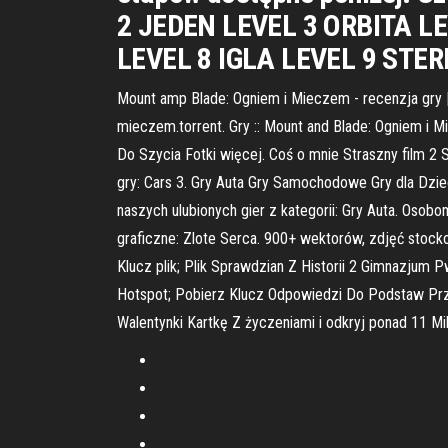
2 JEDEN LEVEL 3 ORBITA L
LEVEL 8 IGLA LEVEL 9 STE
Mount amp Blade: Ogniem i Mieczem - recenzja gry |
mieczem.torrent. Gry :: Mount and Blade: Ogniem i 
Do Szycia Fotki więcej. Coś o mnie Straszny film 2 St
gry: Cars 3. Gry Auta Gry Samochodowe Gry dla Dzie
naszych ulubionych gier z kategorii: Gry Auta. Osob
graficzne: Zlote Serca. 900+ wektorów, zdjęć stoc
Klucz plik; Plik Sprawdzian Z Historii 2 Gimnazju
Hotspot; Pobierz Klucz Odpowiedzi Do Podstaw Prze
Walentynki Kartkę Z życzeniami i odkryj ponad 11 Mi