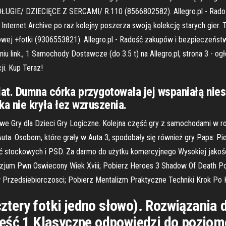
/DŁUGIE/ DZIECIĘCE Z SERCAMI/ R.110 (8566802582). Allegro.pl - Rado
ternet Archive po raz kolejny poszerza swoją kolekcję starych gier. T
 +fotki (9306553821). Allegro.pl - Radość zakupów i bezpieczeństwo
ieniu link., 1 Samochody Dostawcze (do 3.5 t) na Allegro.pl, strona 3 - 
i. Kup Teraz!
at. Dumna córka przygotowała jej wspaniałą nies
lka nie kryła łez wzruszenia.
owe Gry dla Dzieci Gry Logiczne. Kolejna część gry z samochodami w ro
y Auta. Osobom, które grały w Auta 3, spodobały się również gry Papa: 
ęć stockowych i PSD. Za darmo do użytku komercyjnego Wysokiej jakoś
Gimnazjum Pwn Oswiecony Wiek Xviii; Pobierz Heroes 3 Shadow Of Death
 Przedsiebiorczosci; Pobierz Mentalizm Praktyczne Techniki Krok Po 
(cztery fotki jedno słowo). Rozwiązani
zęść 1 Klasyczne odpowiedzi do pozi