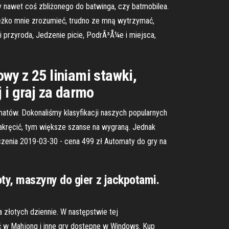
y nawet coś zbliżonego do batwinga, czy batmobilea.
iężko mnie zrozumieć, trudno ze mną wytrzymać,
 i przyroda, Jedzenie picie, PodrÃ³Å¼e i miejsca,
wy z 25 liniami stawki,
 i graj za darmo
atów. Dokonaliśmy klasyfikacji naszych popularnych
zakręcić, tym większe szanse na wygraną. Jednak
enia 2019-03-30 - cena 499 zł Automaty do gry na
ty, maszyny do gier z jackpotami.
 złotych dziennie. W następstwie tej
ć w Mahjong i inne gry dostępne w Windows. Kup