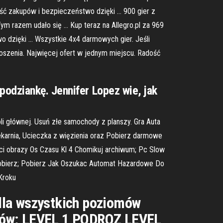
ść zakupów i bezpieczeństwo dzięki … 900 gier z
ym razem udało się … Kup teraz na Allegro.pl za 969
 dzięki … Wszystkie 4x4 darmowych gier. Jeśli
ogłoszenia. Najwięcej ofert w jednym miejscu. Radość
podziankę. Jennifer Lopez wie, jak
li głównej. Usuń złe samochody z planszy. Gra Auta
Piekarnia, Ucieczka z więzienia oraz Pobierz darmowe
ci obrazy Os Czasu Kl 4 Chomikuj archiwum; Pc Slow
 Pobierz; Pobierz Jak Oszukac Automat Hazardowe Do
Kroku
a dla wszystkich poziomów
omów: LEVEL 1 PODROZ LEVEL