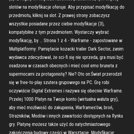
slotów na modyfikacje oferuje. Aby przypisać modyfikację do
przedmiotu, kliknij na slot. Z prawej strony zobaczysz
wszystkie posiadane przez ciebie modyfikacje (3),
kompatybilne z tym przedmiotem. Wystarczy wybrać
modyfikację, by … Strona 1 z 4 - Warframe - zapostowane w
Multiplatformy: Pamiętacie kozacki trailer Dark Sector, zanim
wydawca zdecydował, że sci-fi się nie sprzeda, gra musi być
osadzona w czasach obecnych i mieć cool emo bruneta z
supermocami za protagonistę? Nie? Oto on:Świat przerodził
się w free-to-play szutera grupowego na PC. Grę robi
oczywiście Digital Extremes i nazywa się obecnie Warframe.
Przelej 1000 Platyn na Twoje konto (wirtualna waluta gry),
aby mieć możliwość do zakupienia, Warframes’ów, broń,
Strażników, Modów i innych zawartości dostępnych na Rynku
gry. Platynę możesz także użyć do natychmiastowego
zakończenia budowy części w Warsztacie. Modyfikacje: