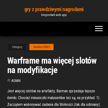
Skip
gry z prawdziwymi nagrodami
to
bingondwh.web.app
the
content
Category
Zevallos53025
Warframe ma więcej slotów
na modyfikacje
By
ADMIN
Jest więcej slotów na artefakty, Barman sprzedaje lepsze
itemki. Chociaż minusiczki malusieńkie też są, na przykład: 1)
Zacząłem wykonywać zadania dla Wolności (tak dla odmiany).