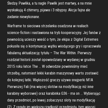
Śledzę Pawlika, a tu nagle Pawlik jest martwy, a na mnie
wyskakują 4 chimery, pijawa i 3 nibypsy. Akcja fajna ale
zadanie niewykonane.
Warframe to sieciowa strzelanka osadzona w realiach
science-fiction i nastawiona na tryb kooperacyjny. Jej fanów z
pewnością ucieszy wieść o tym, że ekipa z Digital Extremes
pokusiła się o kontynuację wątku wiodącego gry i opracowała
fabularną aktualizację tytułu – The War Within. Pierwszy
rozdział historii został opowiedziany w wydanej w grudniu
2015 roku łatce The … W odwodzie powinniśmy mieć
strzelbę, natomiast lekki karabin maszynowy warto zostawić
do kolejnej łatki. Większość graczy używa snajperki M1A
Pierwszej Fali (ma więcej slotów na modyfikację niż inne
karabiny wyborowe) oraz karabinka G36 - ma on … Wybierając
dany przedmiot, po lewej zobaczysz sloty na modyfikację
(2). Z reguły im większa rzadkość przedmiotu, tym więcej