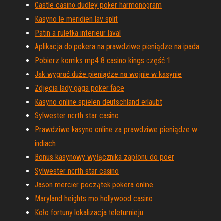
Castle casino dudley poker harmonogram
Kasyno le meridien lav split
Patin a ruletka interieur laval
Aplikacja do pokera na prawdziwe pieniądze na ipada
Pobierz komiks mp4 8 casino kings część 1
Jak wygrać duże pieniądze na wojnie w kasynie
Zdjęcia lady gaga poker face
Kasyno online spielen deutschland erlaubt
Sylwester north star casino
Prawdziwe kasyno online za prawdziwe pieniądze w
indiach
Bonus kasynowy wyłącznika zapłonu do poer
Sylwester north star casino
Jason mercier początek pokera online
Maryland heights mo hollywood casino
Koło fortuny lokalizacja teleturnieju