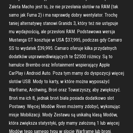
Zaleta Macho jest to, że nie przesłania slotów na RAM (tak
samo jak Fuma 2) i ma naprawdę dobry wentylator. Trochę
taniej alternatywę stanowi Granids 3, który też nie ustępuje
mu wydajnością, ale przesłoni RAM. Podstawowa wersja
Mustanga GT kosztuje w USA $37,995, podczas gdy Camaro
SS to wydatek $39,995. Camaro oferuje kilka przydatnych
dodatków usprawiedliwiających te $2500 różnicy. Są to
hamulce Brembo oraz Infotainment wspierający Apple
CarPlay i Android Auto. Poza tym mamy do dyspozycji więcej
slotów USB. Mody to karty, w które można wyposażyć
Warframe, Archwing, Broń oraz Towarzyszy, aby zwiększyć.
Broń ma ich 8, jednak broń biała posiada dodatkowo slot
Postawy. Więcej Modów Riven możemy zdobyć, wykonując
misje Mobilizacji. Mody Zestawu są unikalną klasą Modów,
która zwiększa statystyki, gdy mamy założoną 1 lub więcej
Modów tego samego typu w slocie Warframe lub broni.