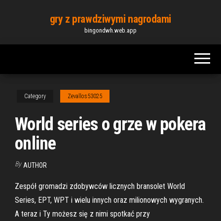
Skip
gry z prawdziwymi nagrodami
to
bingondwh.web.app
the
content
Category
Zevallos53025
World series o grze w pokera
online
By
AUTHOR
Zespół gromadzi zdobywców licznych bransolet World
Series, EPT, WPT i wielu innych oraz milionowych wygranych.
A teraz i Ty możesz się z nimi spotkać przy