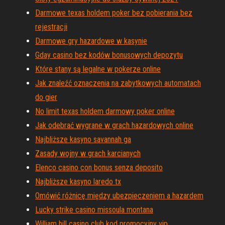
Darmowe texas holdem poker bez pobierania bez
rejestracji
Darmowe gry hazardowe w kasynie
Gday casino bez kodów bonusowych depozytu
Które stany są legalne w pokerze online
Jak znaleźć oznaczenia na zabytkowych automatach
do gier
No limit texas holdem darmowy poker online
Jak odebrać wygrane w grach hazardowych online
Najbliższe kasyno savannah ga
Zasady wojny w grach karcianych
Elenco casino con bonus senza deposito
Najbliższe kasyno laredo tx
Omówić różnicę między ubezpieczeniem a hazardem
Lucky strike casino missoula montana
William hill casino club kod promocyjny vip