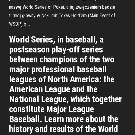
nazwę World Series of Poker, a jej zwięczeniem będzie
turniej główny w No-Limit Texas Hold’em (Main Event of
WSOP) o …
World Series, in baseball, a
postseason play-off series
between champions of the two
major professional baseball
leagues of North America: the
American League and the
National League, which together
constitute Major League
Baseball. Learn more about the
history and results of the World