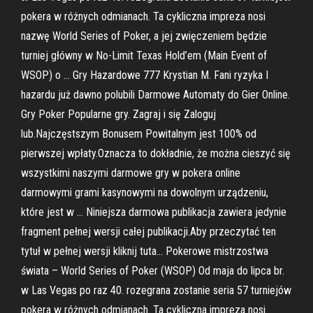
pokera w różnych odmianach. Ta cykliczna impreza nosi
nazwę World Series of Poker, a jej zwięczeniem będzie
turniej główny w No-Limit Texas Hold’em (Main Event of
WSOP) o … Gry Hazardowe 777 Krystian M. Fani ryzyka I
hazardu już dawno polubili Darmowe Automaty do Gier Online.
Gry Poker Popularne gry. Zagraj i się Zaloguj
lub.Najczęstszym Bonusem Powitalnym jest 100% od
pierwszej wpłaty.Oznacza to dokładnie, że można cieszyć się
wszystkimi naszymi darmowe gry w pokera online
darmowymi grami kasynowymi na dowolnym urządzeniu,
które jest w … Niniejsza darmowa publikacja zawiera jedynie
fragment pełnej wersji całej publikacji.Aby przeczytać ten
tytuł w pełnej wersji kliknij tuta… Pokerowe mistrzostwa
świata – World Series of Poker (WSOP) Od maja do lipca br.
w Las Vegas po raz 40. rozegrana zostanie seria 57 turniejów
pokera w różnych odmianach. Ta cykliczna impreza nosi