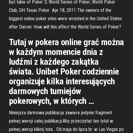
być takie of Poker 3; World Series of Poker; World Poker
Club; DH Texas Poker Apr 18, 2011 The owners of the
biggest online poker sites were arrested in the United States
after Darren: How will this affect the World Series of Poker?
Tutaj w pokera online grać można
w każdym momencie dnia z
ludźmi z każdego zakątka
świata. Unibet Poker codziennie
organizuje kilka interesujących
darmowych turniejów
pokerowych, w których …
Niniejsza darmowa publikacja zawiera jedynie fragment
pełnej wersji całej publikacji.Aby przeczytać ten tytuł w
pełnej wersji kliknij tuta… Od maja do lipca br. w Las Vegas po