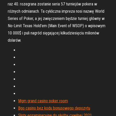
raz 40. rozegrana zostanie seria 57 turniejów pokera w
różnych odmianach. Ta cykliczna impreza nosi nazwę World
Series of Poker, a jej zwięczeniem będzie turniej główny w
No-Limit Texas Hold’em (Main Event of WSOP) o wpisowym
10 000$ i puli nagród sięgającej kilkudziesięciu milionów
dolarów.
Mgm grand casino poker room
Bgo casino bez kodu bonusowego depozytu
Sloty egzaminacyjne do służby cywilnej 2021